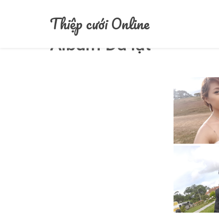
Home
/
/
Album Đà lạt
Thiệp cưới Online
Album Đà lạt