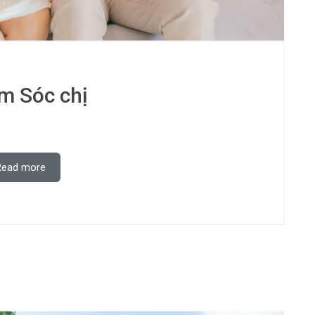
m Sóc chị
Read more